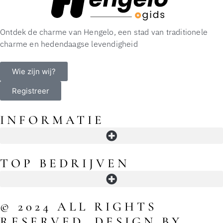
Ontdek de charme van Hengelo, een stad van traditionele
charme en hedendaagse levendigheid
Wie zijn wij?
Registreer
INFORMATIE
Openingstijden in Hengelo: winkels, supermarkten, koopavond en slimme timing
TOP BEDRIJVEN
© 2024 ALL RIGHTS
RESERVED. DESIGN BY