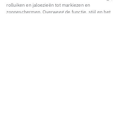
rolluiken en jaloezieën tot markiezen en
zonneschermen. Overweeg de functie, stijl en het
comfortniveau die jij belangrijk vindt en maak van jouw
woning een droomhuis. Of je nu op zoek bent naar
bescherming tegen de zon, privacy, of een manier om
je energiekosten te verlagen, wij bieden waardevolle
tips en inzichten.
Veelgestelde Vragen over
Zonwering in Hengelo
Welke zonwering is het meest geschikt voor de
typische Hengelo-architectuur?
Het is een kwestie van persoonlijke voorkeur, maar
luiken of traditionele jaloezieën passen goed bij de
historische uitstraling van Hengelo.
Hoe kan ik mijn zonwering optimaal integreren
met mijn interieur?