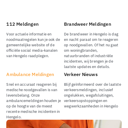
112 Meldingen
Brandweer Meldingen
Voor actuele informatie en
De brandweer in Hengelo is dag
noodmaatregelen kun je ook de
en nacht paraat om te reageren
gemeentelijke website of de
op noodgevallen. Of het nu gaat
officiële social media-kanalen
om woningbranden,
van Hengelo raadplegen.
natuurbranden of industriële
incidenten, wij brengen je de
laatste updates en details.
Ambulance Meldingen
Verkeer Nieuws
Snel en accuraat reageren bij
Blijf geïnformeerd over de laatste
medische noodgevallen is van
verkeersmeldingen, inclusief
levensbelang. Onze
ongelukken, wegafsluitingen,
ambulancemeldingen houden je
verkeersopstoppingen en
op de hoogte van de meest
wegwerkzaamheden in Hengelo
recente medische incidenten in
Hengelo.