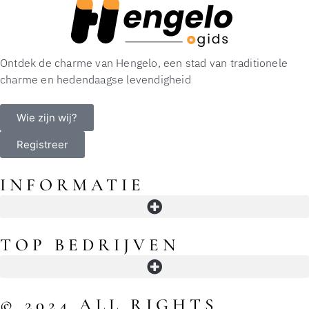
Ontdek de charme van Hengelo, een stad van traditionele
charme en hedendaagse levendigheid
Wie zijn wij?
Registreer
INFORMATIE
Openingstijden in Hengelo: winkels, supermarkten, koopavond en slimme timing
TOP BEDRIJVEN
© 2024 ALL RIGHTS