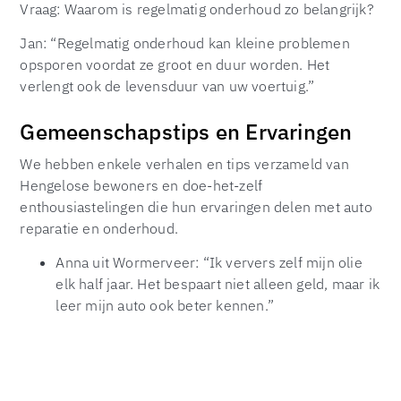
Vraag: Waarom is regelmatig onderhoud zo belangrijk?
Jan: “Regelmatig onderhoud kan kleine problemen
opsporen voordat ze groot en duur worden. Het
verlengt ook de levensduur van uw voertuig.”
Gemeenschapstips en Ervaringen
We hebben enkele verhalen en tips verzameld van
Hengelose bewoners en doe-het-zelf
enthousiastelingen die hun ervaringen delen met auto
reparatie en onderhoud.
Anna uit Wormerveer: “Ik ververs zelf mijn olie
elk half jaar. Het bespaart niet alleen geld, maar ik
leer mijn auto ook beter kennen.”
Tom uit Zaandam: “Ik heb geleerd om mijn
banden te roteren om ongelijkmatige slijtage te
voorkomen. Het is eenvoudig en kost alleen wat
tijd.”