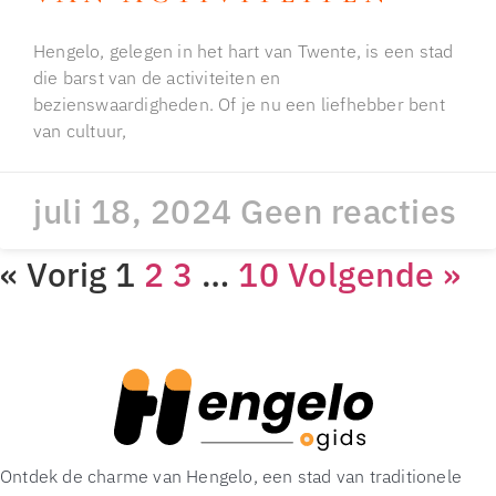
Hengelo, gelegen in het hart van Twente, is een stad
die barst van de activiteiten en
bezienswaardigheden. Of je nu een liefhebber bent
van cultuur,
juli 18, 2024
Geen reacties
« Vorig
1
2
3
…
10
Volgende »
Ontdek de charme van Hengelo, een stad van traditionele