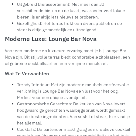
Uitgebreid Bierassortiment: Met meer dan 30
verschillende bieren op de kaart, waaronder veel lokale
bieren, is er altijd iets nieuws te proberen.
Gezelligheid: Het terras trekt een divers publiek en de
sfeer is altijd gemoedelijk en uitnodigend.
Moderne Luxe: Lounge Bar Nova
Voor een moderne en luxueuze ervaring moet je bij Lounge Bar
Nova zijn. Dit stijlvolle terras biedt comfortabele zitplaatsen, een
uitgebreide cocktailkaart en een verfijnde menukaart.
Wat Te Verwachten
Trendy Interieur: Met zijn moderne meubels en sfeervolle
verlichting is Lounge Bar Nova een lust voor het oog.
Perfect voor een chique avondje uit.
Gastronomische Gerechten: De keuken van Nova levert
hoogwaardige gerechten waarbij gebruik wordt gemaakt
van de beste ingrediënten. Van sushi tot steak, hier vind je
het allemaal.
Cocktails: De bartender maakt graag een creatieve cocktail
voor je klaar. Vraag gerust naar de specialiteit van het huis.