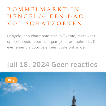
ROMMELMARKT IN
HENGELO: EEN DAG
VOL SCHATZOEKEN
Hengelo, een charmante stad in Twente, staat weer
op de kalender voor haar jaarlijkse rommelmarkt. Dit
evenement is voor velen een vaste prik in de
juli 18, 2024
Geen reacties
Blog