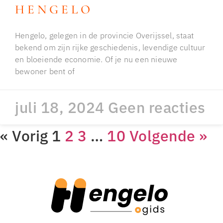
HENGELO
Hengelo, gelegen in de provincie Overijssel, staat
bekend om zijn rijke geschiedenis, levendige cultuur
en bloeiende economie. Of je nu een nieuwe
bewoner bent of
juli 18, 2024
Geen reacties
« Vorig
1
2
3
…
10
Volgende »