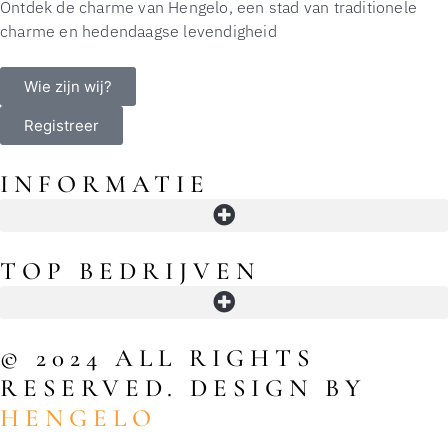
Ontdek de charme van Hengelo, een stad van traditionele
charme en hedendaagse levendigheid
Wie zijn wij?
Registreer
INFORMATIE
Openingstijden in Hengelo: winkels, supermarkten, koopavond en slimme timing
TOP BEDRIJVEN
© 2024 ALL RIGHTS
RESERVED. DESIGN BY
HENGELO