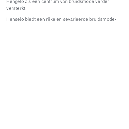
Hengelo als een centrum van bruidsmode verder
versterkt.
Hengelo biedt een rijke en gevarieerde bruidsmode-
ervaring die voldoet aan de behoeften van elke bruid.
Van traditionele roots tot de nieuwste trends, en van
unieke boetieks tot deskundig advies, deze stad heeft
alles wat je nodig hebt om jouw grote dag onvergetelijk
te maken. Of je nu een bruid-to-be bent of een
wedding planner, Hengelo biedt ongekende
mogelijkheden om de perfecte bruidsjurk te vinden.
Neem vandaag nog contact op met de lokale boetieks
en ontwerpers en begin je zoektocht naar de jurk van
je dromen. Met de juiste voorbereiding en de juiste
hulp zal jouw grote dag precies zo zijn als je altijd hebt
gedroomd.
Veelgestelde Vragen (FAQ)