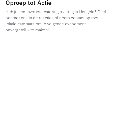
Oproep tot Actie
Heb jij een favoriete cateringervaring in Hengelo? Deel
het met ons in de reacties of neem contact op met
lokale cateraars om je volgende evenement
onvergetelijk te maken!
Veelgestelde Vragen (FAQ)
1. Wat maakt catering in Hengelo uniek?
Catering in Hengelo is uniek vanwege de rijke culinaire
geschiedenis en de focus op lokale producten. De stad
staat bekend om zijn authentieke Zaanse gerechten en
innovatieve fusion cuisines.
2. Hoe vind ik een duurzame cateraar in
Hengelo?
Zoek naar cateraars die gebruik maken van biologische
en lokale producten en die duurzaamheidspraktijken