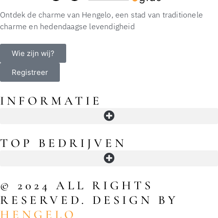
Ontdek de charme van Hengelo, een stad van traditionele
charme en hedendaagse levendigheid
Wie zijn wij?
Registreer
INFORMATIE
Openingstijden in Hengelo: winkels, supermarkten, koopavond en slimme timing
TOP BEDRIJVEN
© 2024 ALL RIGHTS
RESERVED. DESIGN BY
HENGELO