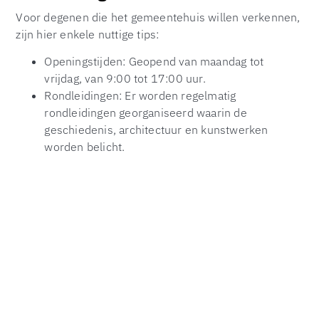
Voor degenen die het gemeentehuis willen verkennen,
zijn hier enkele nuttige tips:
Openingstijden: Geopend van maandag tot
vrijdag, van 9:00 tot 17:00 uur.
Rondleidingen: Er worden regelmatig
rondleidingen georganiseerd waarin de
geschiedenis, architectuur en kunstwerken
worden belicht.
Speciale Evenementen: Houd de website van de
gemeente in de gaten voor informatie over
speciale evenementen en tentoonstellingen.
Het gemeentehuis is een ware schat in het hart van de
stad. Het vertegenwoordigt zowel het rijke verleden als
de veelbelovende toekomst van de regio. Door zijn
architectonische pracht, uitgebreide diensten en
betekenisvolle rol in de gemeenschap, blijft het een
centraal punt van trots en betrokkenheid voor alle
inwoners.