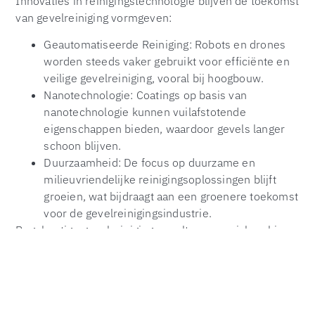
Innovaties in reinigingstechnologie blijven de toekomst
van gevelreiniging vormgeven:
Geautomatiseerde Reiniging: Robots en drones
worden steeds vaker gebruikt voor efficiënte en
veilige gevelreiniging, vooral bij hoogbouw.
Nanotechnologie: Coatings op basis van
nanotechnologie kunnen vuilafstotende
eigenschappen bieden, waardoor gevels langer
schoon blijven.
Duurzaamheid: De focus op duurzame en
milieuvriendelijke reinigingsoplossingen blijft
groeien, wat bijdraagt aan een groenere toekomst
voor de gevelreinigingsindustrie.
Regelmatige gevelreiniging speelt een cruciale rol in
het behoud van de esthetische en structurele
integriteit van gebouwen in Hengelo. Het draagt bij aan
een hogere vastgoedwaarde, betere uitstraling en
gezondere omgeving. Deel uw eigen ervaringen met
gevelreiniging in de reacties hieronder en neem