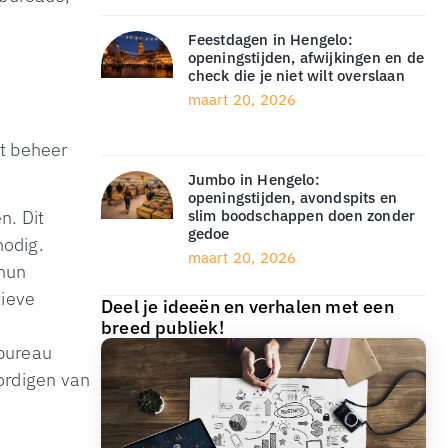
Feestdagen in Hengelo:
openingstijden, afwijkingen en de
check die je niet wilt overslaan
maart 20, 2026
et beheer
Jumbo in Hengelo:
openingstijden, avondspits en
slim boodschappen doen zonder
n. Dit
gedoe
nodig.
maart 20, 2026
 hun
tieve
Deel je ideeën en verhalen met een
breed publiek!
obureau
ordigen van