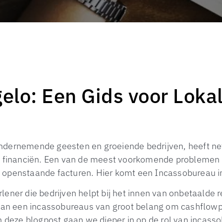
elo: Een Gids voor Loka
ondernemende geesten en groeiende bedrijven, heeft net
van financiën. Een van de meest voorkomende problemen
 openstaande facturen. Hier komt een Incassobureau i
lener die bedrijven helpt bij het innen van onbetaalde 
n van een incassobureaus van groot belang om cashflow
In deze blogpost gaan we dieper in op de rol van incass