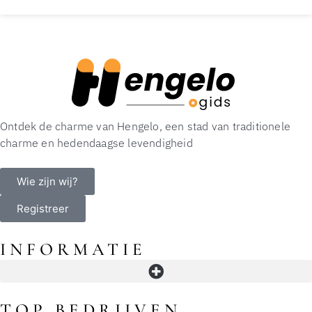
Ontdek de charme van Hengelo, een stad van traditionele
charme en hedendaagse levendigheid
Wie zijn wij?
Registreer
INFORMATIE
Openingstijden in Hengelo: winkels, supermarkten, koopavond en slimme timing
TOP BEDRIJVEN