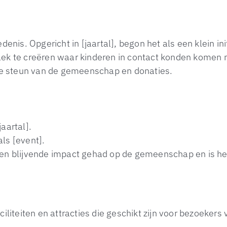
enis. Opgericht in [jaartal], begon het als een klein ini
lek te creëren waar kinderen in contact konden komen 
 de steun van de gemeenschap en donaties.
aartal].
ls [event].
een blijvende impact gehad op de gemeenschap en is he
iliteiten en attracties die geschikt zijn voor bezoekers 