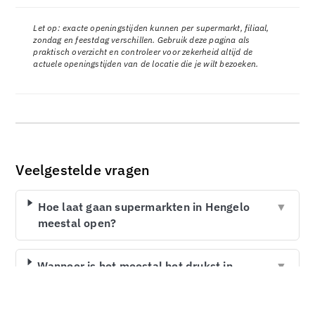
Let op: exacte openingstijden kunnen per supermarkt, filiaal,
zondag en feestdag verschillen. Gebruik deze pagina als
praktisch overzicht en controleer voor zekerheid altijd de
actuele openingstijden van de locatie die je wilt bezoeken.
Veelgestelde vragen
Hoe laat gaan supermarkten in Hengelo
▼
meestal open?
Wanneer is het meestal het drukst in
▼
supermarkten in Hengelo?