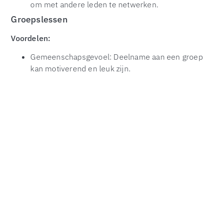
om met andere leden te netwerken.
Groepslessen
Voordelen:
Gemeenschapsgevoel: Deelname aan een groep
kan motiverend en leuk zijn.
Variatie: Breed scala aan lessen om uit te kiezen.
Kosten: Vaak goedkoper dan personal training.
Nadelen:
Minder persoonlijke aandacht: Moeilijker voor de
instructeur om iedereen te corrigeren en te
begeleiden.
Vast schema: Minder flexibiliteit qua lesuren.
Beide opties hebben hun eigen unieke voordelen, en
de beste keuze hangt af van individuele voorkeuren en
doelen.
De Toekomst van Fitness in Hengelo