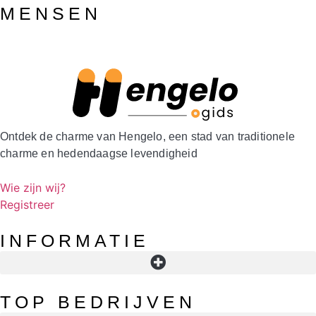
MENSEN
Ontdek de charme van Hengelo, een stad van traditionele
charme en hedendaagse levendigheid
Wie zijn wij?
Registreer
INFORMATIE
Openingstijden in Hengelo: winkels, supermarkten, koopavond en slimme timing
TOP BEDRIJVEN