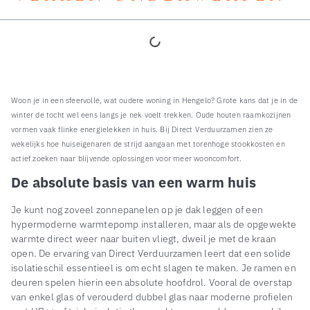
Woon je in een sfeervolle, wat oudere woning in Hengelo? Grote kans dat je in de
winter de tocht wel eens langs je nek voelt trekken. Oude houten raamkozijnen
vormen vaak flinke energielekken in huis. Bij Direct Verduurzamen zien ze
wekelijks hoe huiseigenaren de strijd aangaan met torenhoge stookkosten en
actief zoeken naar blijvende oplossingen voor meer wooncomfort.
De absolute basis van een warm huis
Je kunt nog zoveel zonnepanelen op je dak leggen of een
hypermoderne warmtepomp installeren, maar als de opgewekte
warmte direct weer naar buiten vliegt, dweil je met de kraan
open. De ervaring van Direct Verduurzamen leert dat een solide
isolatieschil essentieel is om echt slagen te maken. Je ramen en
deuren spelen hierin een absolute hoofdrol. Vooral de overstap
van enkel glas of verouderd dubbel glas naar moderne profielen