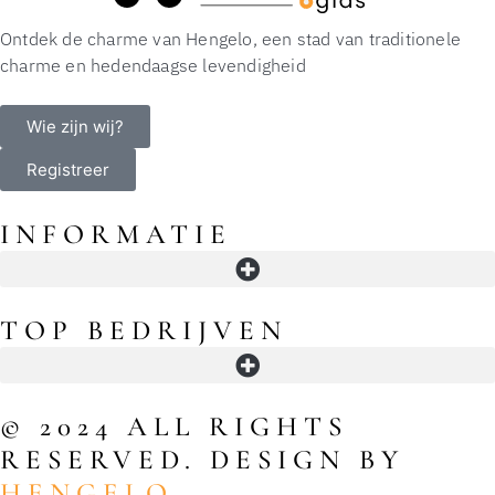
Ontdek de charme van Hengelo, een stad van traditionele
charme en hedendaagse levendigheid
Wie zijn wij?
Registreer
INFORMATIE
Openingstijden in Hengelo: winkels, supermarkten, koopavond en slimme timing
TOP BEDRIJVEN
© 2024 ALL RIGHTS
RESERVED. DESIGN BY
HENGELO