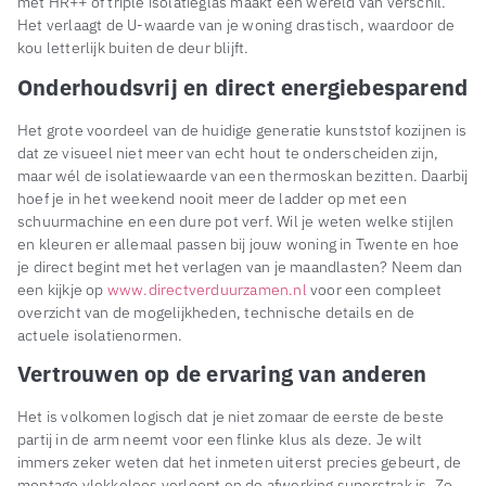
met HR++ of triple isolatieglas maakt een wereld van verschil.
Het verlaagt de U-waarde van je woning drastisch, waardoor de
kou letterlijk buiten de deur blijft.
Onderhoudsvrij en direct energiebesparend
Het grote voordeel van de huidige generatie kunststof kozijnen is
dat ze visueel niet meer van echt hout te onderscheiden zijn,
maar wél de isolatiewaarde van een thermoskan bezitten. Daarbij
hoef je in het weekend nooit meer de ladder op met een
schuurmachine en een dure pot verf. Wil je weten welke stijlen
en kleuren er allemaal passen bij jouw woning in Twente en hoe
je direct begint met het verlagen van je maandlasten? Neem dan
een kijkje op
www.directverduurzamen.nl
voor een compleet
overzicht van de mogelijkheden, technische details en de
actuele isolatienormen.
Vertrouwen op de ervaring van anderen
Het is volkomen logisch dat je niet zomaar de eerste de beste
partij in de arm neemt voor een flinke klus als deze. Je wilt
immers zeker weten dat het inmeten uiterst precies gebeurt, de
montage vlekkeloos verloopt en de afwerking superstrak is. Zo