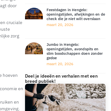
aagt door
Feestdagen in Hengelo:
openingstijden, afwijkingen en de
check die je niet wilt overslaan
en cruciale
maart 20, 2026
wuste
ijke zorg
Jumbo in Hengelo:
openingstijden, avondspits en
slim boodschappen doen zonder
gedoe
maart 20, 2026
te hoeven
Deel je ideeën en verhalen met een
breed publiek!
economie en
bruiken en
 omgeving.