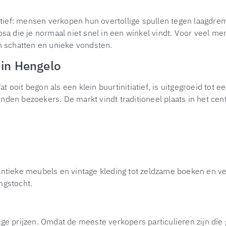
ef: mensen verkopen hun overtollige spullen tegen laagdremp
osa die je normaal niet snel in een winkel vindt. Voor veel m
n schatten en unieke vondsten.
in Hengelo
ooit begon als een klein buurtinitiatief, is uitgegroeid tot e
nden bezoekers. De markt vindt traditioneel plaats in het ce
antieke meubels en vintage kleding tot zeldzame boeken en ver
ngstocht.
ge prijzen. Omdat de meeste verkopers particulieren zijn die 