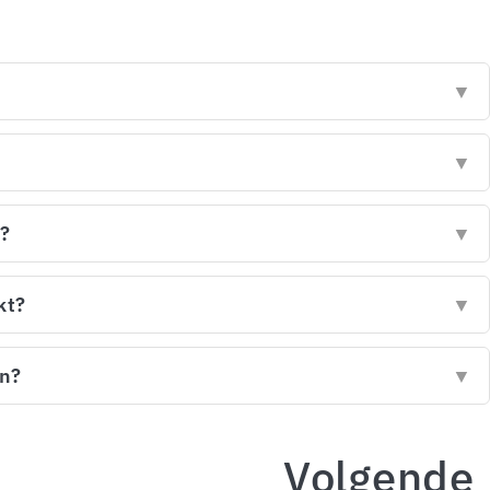
▼
▼
t?
▼
kt?
▼
en?
▼
Volgende