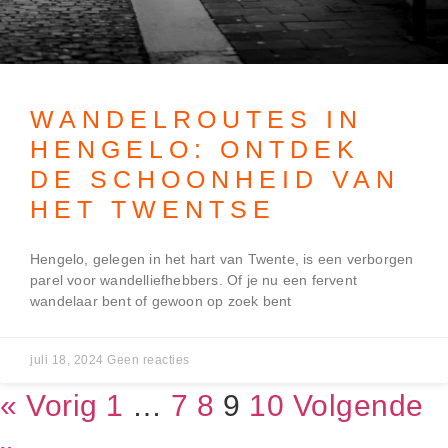
WANDELROUTES IN
HENGELO: ONTDEK
DE SCHOONHEID VAN
HET TWENTSE
Hengelo, gelegen in het hart van Twente, is een verborgen
parel voor wandelliefhebbers. Of je nu een fervent
wandelaar bent of gewoon op zoek bent
juli 18, 2024
Geen reacties
« Vorig
1
…
7
8
9
10
Volgende