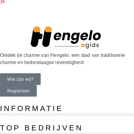
»
Ontdek de charme van Hengelo, een stad van traditionele
charme en hedendaagse levendigheid
Wie zijn wij?
Registreer
INFORMATIE
Openingstijden in Hengelo: winkels, supermarkten, koopavond en slimme timing
TOP BEDRIJVEN