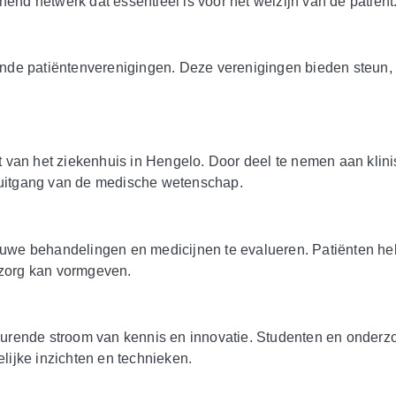
nend netwerk dat essentieel is voor het welzijn van de patiënt
de patiëntenverenigingen. Deze verenigingen bieden steun, i
 van het ziekenhuis in Hengelo. Door deel te nemen aan klini
oruitgang van de medische wetenschap.
nieuwe behandelingen en medicijnen te evalueren. Patiënten 
zorg kan vormgeven.
ende stroom van kennis en innovatie. Studenten en onderzoeke
elijke inzichten en technieken.