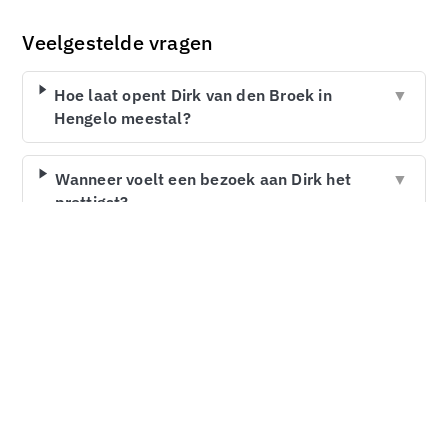
Veelgestelde vragen
Hoe laat opent Dirk van den Broek in
▼
Hengelo meestal?
Wanneer voelt een bezoek aan Dirk het
▼
prettigst?
Wanneer is Dirk van den Broek in Hengelo
▼
meestal het drukst?
Is Dirk van den Broek in Hengelo ook op
▼
zondag open?
Waarom kan het handig zijn om het filiaal
▼